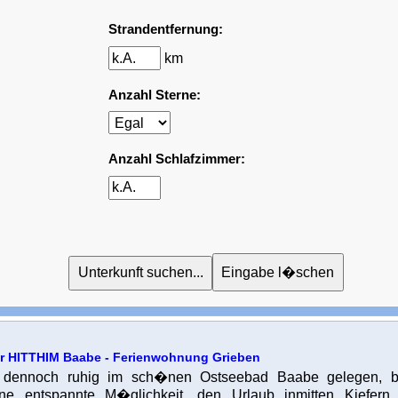
Strandentfernung:
km
Anzahl Sterne:
Anzahl Schlafzimmer:
r HITTHIM Baabe - Ferienwohnung Grieben
d dennoch ruhig im sch�nen Ostseebad Baabe gelegen, bi
e entspannte M�glichkeit, den Urlaub inmitten Kiefern 