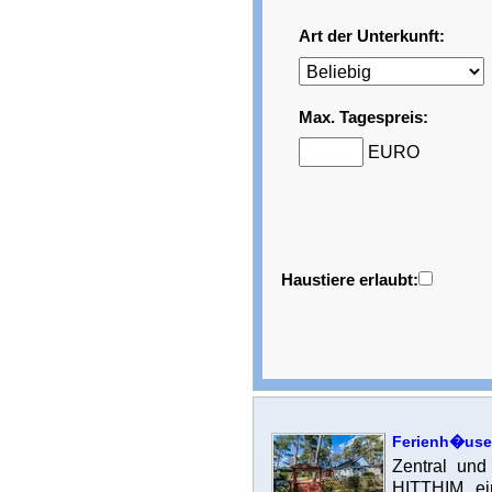
Art der Unterkunft:
Max. Tagespreis:
EURO
Haustiere erlaubt:
Ferienh�use
Zentral un
HITTHIM ein