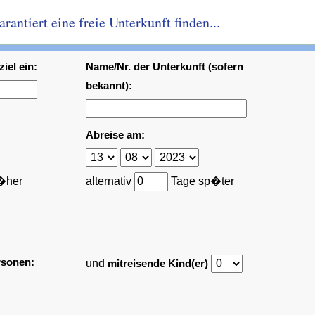
antiert eine freie Unterkunft finden...
iel ein:
Name/Nr. der Unterkunft (sofern
bekannt):
Abreise am:
�her
alternativ
Tage sp�ter
rsonen:
und
mitreisende Kind(er)