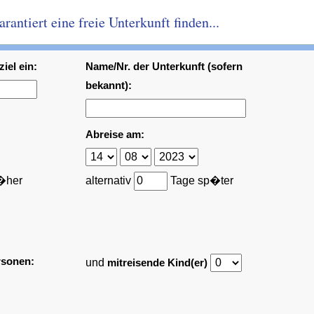
antiert eine freie Unterkunft finden...
iel ein:
Name/Nr. der Unterkunft (sofern
bekannt):
Abreise am:
�her
alternativ
Tage sp�ter
rsonen:
und
mitreisende Kind(er)