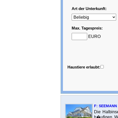
Art der Unterkunft:
Max. Tagespreis:
EURO
Haustiere erlaubt:
F: SEEMANN A
Die Halbins
h�ufigen We