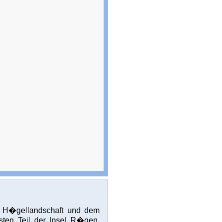
n H�gellandschaft und dem
ten Teil der Insel R�gen.