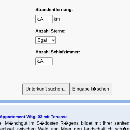
Strandentfernung:
km
Anzahl Sterne:
Anzahl Schlafzimmer:
ppartement Whg. 03 mit Terrasse
el M�nchgut im S�dosten R�gens bildet mit Ihrer sanfte
chsel zwischen Wald und Meer den landschaftlich sch�ns