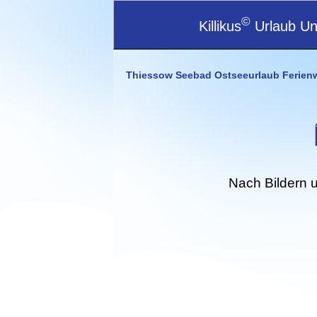
©
Killikus
Urlaub Unt
Thiessow Seebad Ostseeurlaub Ferien
Nach Bildern 