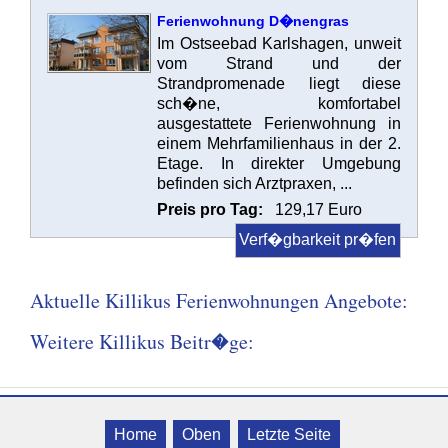
Ferienwohnung D�nengras
Im Ostseebad Karlshagen, unweit
vom Strand und der
Strandpromenade liegt diese
sch�ne, komfortabel
ausgestattete Ferienwohnung in
einem Mehrfamilienhaus in der 2.
Etage. In direkter Umgebung
befinden sich Arztpraxen, ...
Preis pro Tag:
129,17 Euro
Verf�gbarkeit pr�fen
Aktuelle Killikus Ferienwohnungen Angebote:
Weitere Killikus Beitr�ge:
Killikus® Norddeutsche Zimmerb�rse
� � 2006 - 2014 Killikus® Nature
Home
Oben
Letzte Seite
UG � Alle Rechte vorbehalten.