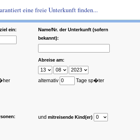
antiert eine freie Unterkunft finden...
iel ein:
Name/Nr. der Unterkunft (sofern
bekannt):
Abreise am:
�her
alternativ
Tage sp�ter
rsonen:
und
mitreisende Kind(er)