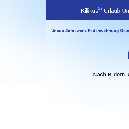
©
Killikus
Urlaub Unt
Urlaub Zarnewanz Ferienwohnung Ost
Nach Bildern 