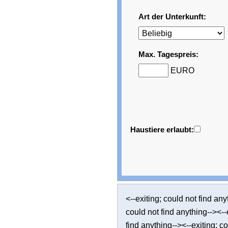
Art der Unterkunft:
Max. Tagespreis:
EURO
Haustiere erlaubt:
<--exiting; could not find any
could not find anything--><--e
find anything--><--exiting; co