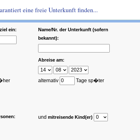
antiert eine freie Unterkunft finden...
iel ein:
Name/Nr. der Unterkunft (sofern
bekannt):
Abreise am:
�her
alternativ
Tage sp�ter
rsonen:
und
mitreisende Kind(er)