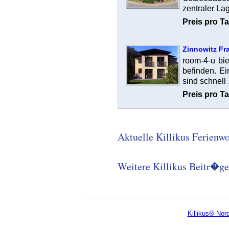
zentraler Lag
Preis pro Ta
Zinnowitz Fra
room-4-u bi
befinden. E
sind schnell .
Preis pro Ta
Aktuelle Killikus Ferien
Weitere Killikus Beitr�ge
Killikus® No