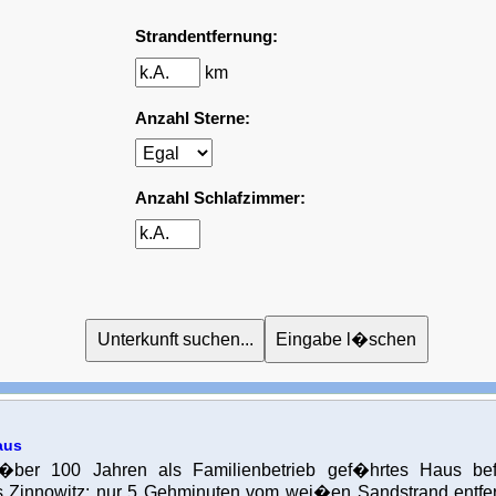
Strandentfernung:
km
Anzahl Sterne:
Anzahl Schlafzimmer:
aus
 �ber 100 Jahren als Familienbetrieb gef�hrtes Haus be
 Zinnowitz; nur 5 Gehminuten vom wei�en Sandstrand entfern