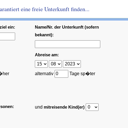
antiert eine freie Unterkunft finden...
iel ein:
Name/Nr. der Unterkunft (sofern
bekannt):
Abreise am:
�her
alternativ
Tage sp�ter
rsonen:
und
mitreisende Kind(er)