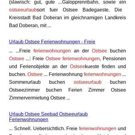
(slawisch: gut, gute
...
Galopprennbahn, sowie ein
ostseeurlaub
sort fuer Ostsee Badegaeste. Die
Kreisstadt Bad Doberan im gleichnamigen Landkreis
Bad Doberan, mit
...
Urlaub Ostsee Ferienwohnungen - Freie
...
...Freie
ferienwohnungen
an der
Ostsee
buchen
Ostsee
...
: Freie
Ostsee
ferienwohnungen
, Pensionen
und Ferienobjekte an der
Ostsee
kueste finden und
buchen.
Ostsee
...
Ferienwohnung
ferienwohnungen
...
Sommerurlaub buchen
ostseeurlaub
buchen
Ostseezimmer buchen Ferien Zimmer Ostsee
Zimmervermietung Ostsee
...
Urlaub Ostsee Seebad Ostseeurlaub
Ferienwohnungen
...
Schnell. Uebersichtlich. Freie
ferienwohnungen
und