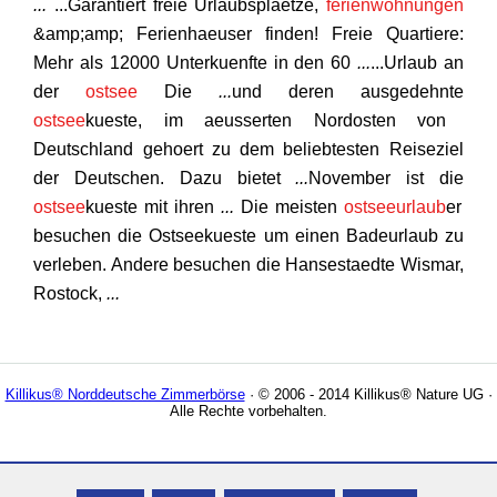
...
...Garantiert freie Urlaubsplaetze,
ferienwohnungen
&amp;amp; Ferienhaeuser finden! Freie Quartiere:
Mehr als 12000 Unterkuenfte in den 60
...
...Urlaub an
der
ostsee
Die
...
und deren ausgedehnte
ostsee
kueste, im aeusserten Nordosten von
Deutschland gehoert zu dem beliebtesten Reiseziel
der Deutschen. Dazu bietet
...
November ist die
ostsee
kueste mit ihren
...
Die meisten
ostseeurlaub
er
besuchen die Ostseekueste um einen Badeurlaub zu
verleben. Andere besuchen die Hansestaedte Wismar,
Rostock,
...
Killikus® Norddeutsche Zimmerbörse
· © 2006 - 2014 Killikus® Nature UG ·
Alle Rechte vorbehalten.