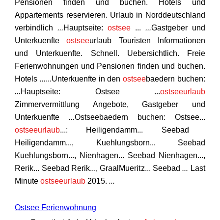
Pensionen finden und buchen. Hotels und
Appartements reservieren. Urlaub in Norddeutschland
verbindlich
...
Hauptseite:
ostsee
...
...
Gastgeber und
Unterkuenfte
ostsee
urlaub Touristen Informationen
und Unterkuenfte. Schnell. Uebersichtlich. Freie
Ferienwohnungen und Pensionen finden und buchen.
Hotels
...
...Unterkuenfte in den
ostsee
baedern buchen:
...
Hauptseite: Ostsee ...
ostseeurlaub
Zimmervermittlung Angebote, Gastgeber und
Unterkuenfte
...
Ostseebaedern buchen: Ostsee...
ostseeurlaub
...: Heiligendamm... Seebad
Heiligendamm..., Kuehlungsborn... Seebad
Kuehlungsborn..., Nienhagen... Seebad Nienhagen...,
Rerik... Seebad Rerik..., GraalMueritz... Seebad
...
Last
Minute
ostseeurlaub
2015.
...
Ostsee Ferienwohnung