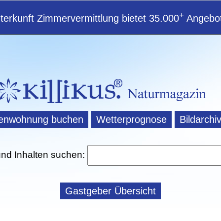
+
erkunft Zimmervermittlung bietet 35.000
Angebot
ienwohnung buchen
Wetterprognose
Bildarchi
und Inhalten suchen:
Gastgeber Übersicht