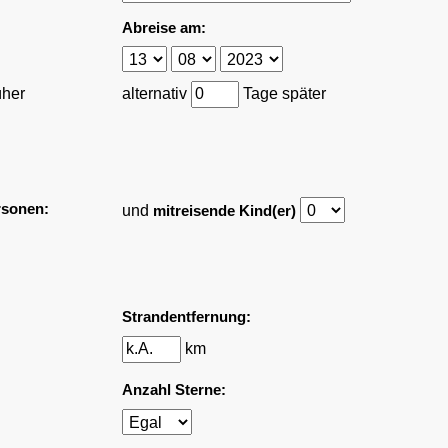
Abreise am:
üher
alternativ
Tage später
rsonen:
und
mitreisende Kind(er)
Strandentfernung:
km
Anzahl Sterne: