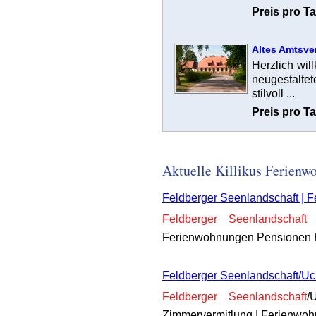
Preis pro Ta
Altes Amtsve
Herzlich wi
neugestaltet
stilvoll ...
Preis pro Ta
Aktuelle Killikus Ferien
Feldberger Seenlandschaft | 
Feldberger
Seenlandschaft
F
Ferienwohnungen Pensionen 
Feldberger Seenlandschaft/Uc
Feldberger
Seenlandschaft
/
Zimmervermitlung | Ferienwo