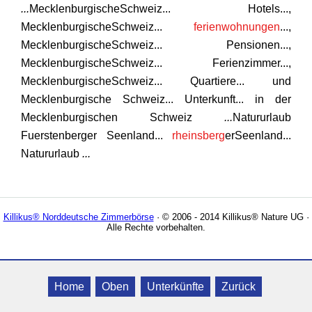
...
MecklenburgischeSchweiz... Hotels...,
MecklenburgischeSchweiz...
ferienwohnungen
...,
MecklenburgischeSchweiz... Pensionen...,
MecklenburgischeSchweiz... Ferienzimmer...,
MecklenburgischeSchweiz... Quartiere... und
Mecklenburgische Schweiz... Unterkunft... in der
Mecklenburgischen Schweiz
...
Natururlaub
Fuerstenberger Seenland...
rheinsberg
erSeenland...
Natururlaub
...
Killikus® Norddeutsche Zimmerbörse
· © 2006 - 2014 Killikus® Nature UG ·
Alle Rechte vorbehalten.
Home
Oben
Unterkünfte
Zurück