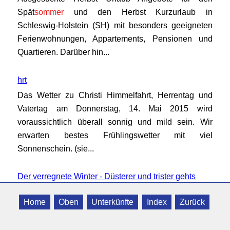
Spät
sommer
und den Herbst Kurzurlaub in
Schleswig-Holstein (SH) mit besonders geeigneten
Ferienwohnungen, Appartements, Pensionen und
Quartieren. Darüber hin...
hrt
Das Wetter zu Christi Himmelfahrt, Herrentag und
Vatertag am Donnerstag, 14. Mai 2015 wird
voraussichtlich überall sonnig und mild sein. Wir
erwarten bestes Frühlingswetter mit viel
Sonnenschein. (sie...
Der verregnete Winter - Düsterer und trister gehts
nimmer.
Ein verregneter Winter mit einem von tiefen grauen
Home
Oben
Unterkünfte
Index
Zurück
Regenwolken verhangenem Himmel kommt mit dem
Weihnachtstauwetter. Es sind nur selten Wolken zu