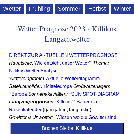
Wetter
Frühling
Sommer
Herbst
Winter
Wetter Prognose 2023 - Killikus
Langzeitwetter
DIREKT ZUR AKTUELLEN WETTERPROGNOSE
Hauptseite:
Wie entsteht unser Wetter?
Thema:
Killikus Wetter Analyse
Wetterdiagramm:
Aktuelle Wetterdiagramm
Satellitenbilder:
↑Mitteleuropa
Großwetterlagen:
↑Europa
Sonnenaktivitäten:
↑SUN SPOT DIAGRAM
Langzeitprognosen:
Killikus® Bauern - u.
Rosenkalender
(ganzjährig, langfristig)
Gewitter & Unwetter:
↑Wissen wo die Gewitter sind
.
Buchen Sie bei
Killikus