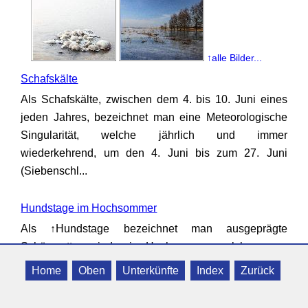
↑alle Bilder...
Schafskälte
Als Schafskälte, zwischen dem 4. bis 10. Juni eines
jeden Jahres, bezeichnet man eine Meteorologische
Singularität, welche jährlich und immer
wiederkehrend, um den 4. Juni bis zum 27. Juni
(Siebenschl...
Hundstage im Hochsommer
Als ↑Hundstage bezeichnet man ausgeprägte
Schönwetterperioden im Hochsommer, welche gegen
Ende Juli und Anfang August auftreten können.
Home
Oben
Unterkünfte
Index
Zurück
Meistens enden die Hundstage in der ersten Dekade
des Mona...