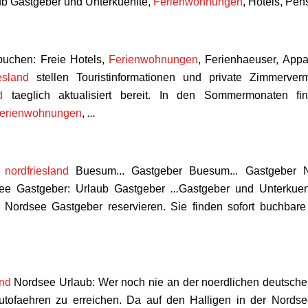
ub Gastgeber und Unterkuenfte,
Ferienwohnungen
, Hotels, Pe
buchen: Freie Hotels,
Ferienwohnungen
, Ferienhaeuser, App
iesland
stellen Touristinformationen und private Zimmerve
nd
taeglich aktualisiert bereit. In den Sommermonaten fi
erienwohnungen
,
...
nordfriesland
Buesum... Gastgeber Buesum... Gastgeber 
see Gastgeber: Urlaub Gastgeber
...
Gastgeber und Unterkuen
. Nordsee Gastgeber reservieren. Sie finden sofort buchbar
and
Nordsee Urlaub: Wer noch nie an der noerdlichen deutsche
utofaehren zu erreichen. Da auf den Halligen in der Nords