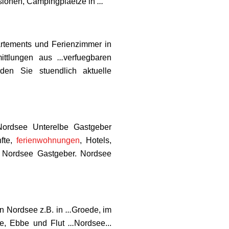
nsionen, Campingplaetze in
...
artements und Ferienzimmer in
rmittlungen aus
...
verfuegbaren
nden Sie stuendlich aktuelle
Nordsee Unterelbe Gastgeber
fte,
ferienwohnungen
, Hotels,
e Nordsee Gastgeber. Nordsee
n Nordsee z.B. in
...
Groede, im
ee, Ebbe und Flut
...
Nordsee...