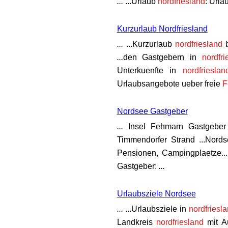
...
...Urlaub
nordfriesland
: Urla
Kurzurlaub Nordfriesland
...
...Kurzurlaub
nordfriesland
...
den Gastgebern in
nordfr
Unterkuenfte in
nordfriesla
Urlaubsangebote ueber freie
F
Nordsee Gastgeber
...
Insel Fehmarn Gastgeber
Timmendorfer Strand ...Nord
Pensionen, Campingplaetze..
Gastgeber:
...
Urlaubsziele Nordsee
...
...Urlaubsziele in
nordfriesl
Landkreis
nordfriesland
mit A