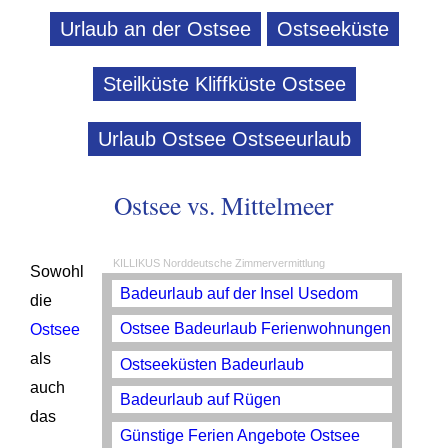
Urlaub an der Ostsee
Ostseeküste
Steilküste Kliffküste Ostsee
Urlaub Ostsee Ostseeurlaub
Ostsee vs. Mittelmeer
KILLIKUS Norddeutsche Zimmervermittlung
Sowohl
Badeurlaub auf der Insel Usedom
die
Ostsee Badeurlaub Ferienwohnungen
Ostsee
als
Ostseeküsten Badeurlaub
auch
Badeurlaub auf Rügen
das
Günstige Ferien Angebote Ostsee