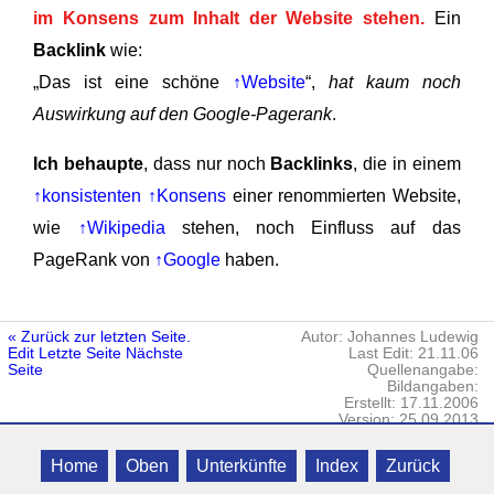
im Konsens zum Inhalt der Website stehen.
Ein
Backlink
wie:
„Das ist eine schöne
↑Website
“,
hat kaum noch
Auswirkung auf den Google-Pagerank
.
Ich behaupte
, dass nur noch
Backlinks
, die in einem
↑konsistenten
↑Konsens
einer renommierten Website,
wie
↑Wikipedia
stehen, noch Einfluss auf das
PageRank von
↑Google
haben.
« Zurück zur letzten Seite.
Autor: Johannes Ludewig
Edit
Letzte Seite
Nächste
Last Edit: 21.11.06
Seite
Quellenangabe:
Bildangaben:
Erstellt: 17.11.2006
Version: 25.09.2013
Killikus® Norddeutsche Zimmerbörse
Datenschutz
· © 2006 - 2023 Killikus®
Home
Oben
Unterkünfte
Index
Zurück
Nature UG · Alle Rechte vorbehalten.