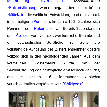
Mecklenburg
↑säkularisiert
(
Säcularisirung
↑Entchristlichung
) wurde, begann bereits im frühen
↑Mittelalter
die weltliche Entwicklung rund um Ivenack
im damaligen
↑Pommern
. Im Jahre 1534 Schloss sich
Pommern der
↑Reformation
an. Bereits 1555 standen
der
↑Äbtissin
von Ivenack zwei fürstliche Beamte und
ein evangelischer Geistlicher zur Seite, die
vollständige Auflösung des Zisterzienserinnenklosters
vollzog sich in den nachfolgenden Jahren. Aus dem
vormaligen Klosterbesitz wurde mit der
Säkularisierung das herzogliche Amt Ivenack gebildet,
das im späten 16. Jahrhundert zunächst
verschiedentlich verpfändet war. [
↑Wikipedia
]