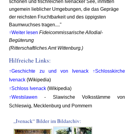
schönen und fischreichen Ivenacker See, inmitten
ungemein lieblicher Umgebungen, die das Gepräge
der reichsten Fruchtbarkeit und des üppigsten
Baumwuchses tragen...."
↑Weiter lesen
Fideicommissarische Allodial-
Begüterung
(Ritterschaftliches Amt Wittenburg.)
Hilfreiche Links:
↑Geschichte zu und von Ivenack
↑Schlosskirche
Ivenack
(Wikipedia)
↑Schloss Ivenack
(Wikipedia)
↑Westslawen
- Slawische Volksstämme von
Schleswig, Mecklenburg und Pommern
„Ivenack“ Bilder im Bildarchiv: