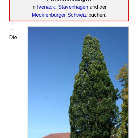
in
Ivenack
,
Stavenhagen
und der
Mecklenburger Schweiz
buchen.
…
Die