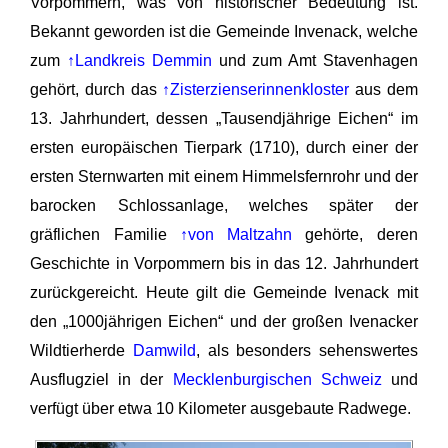
Vorpommern, was von historischer Bedeutung ist.
Bekannt geworden ist die Gemeinde Invenack, welche
zum
↑Landkreis Demmin
und zum Amt Stavenhagen
gehört, durch das
↑Zisterzienserinnenkloster
aus dem
13. Jahrhundert, dessen „Tausendjährige Eichen“ im
ersten europäischen Tierpark (1710), durch einer der
ersten Sternwarten mit einem Himmelsfernrohr und der
barocken Schlossanlage, welches später der
gräflichen Familie
↑von Maltzahn
gehörte, deren
Geschichte in Vorpommern bis in das 12. Jahrhundert
zurückgereicht. Heute gilt die Gemeinde Ivenack mit
den „1000jährigen Eichen“ und der großen Ivenacker
Wildtierherde
Damwild
, als besonders sehenswertes
Ausflugziel in der
Mecklenburgischen Schweiz
und
verfügt über etwa 10 Kilometer ausgebaute Radwege.