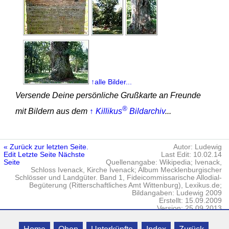
↑alle Bilder...
Versende Deine persönliche Grußkarte an Freunde
®
mit Bildern aus dem
↑ Killikus
Bildarchiv
...
« Zurück zur letzten Seite.
Autor: Ludewig
Edit
Letzte Seite
Nächste
Last Edit: 10.02.14
Seite
Quellenangabe: Wikipedia; Ivenack,
Schloss Ivenack, Kirche Ivenack; Album Mecklenburgischer
Schlösser und Landgüter. Band 1, Fideicommissarische Allodial-
Begüterung (Ritterschaftliches Amt Wittenburg), Lexikus.de;
Bildangaben: Ludewig 2009
Erstellt: 15.09.2009
Version: 25.09.2013
Killikus® Norddeutsche Zimmerbörse
Datenschutz
· © 2006 - 2023 Killikus®