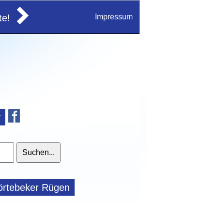
e!
Impressum
v
örtebeker Rügen