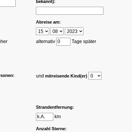
bekannt):
Abreise am:
üher
alternativ
Tage später
rsonen:
und
mitreisende Kind(er)
Strandentfernung:
km
Anzahl Sterne: