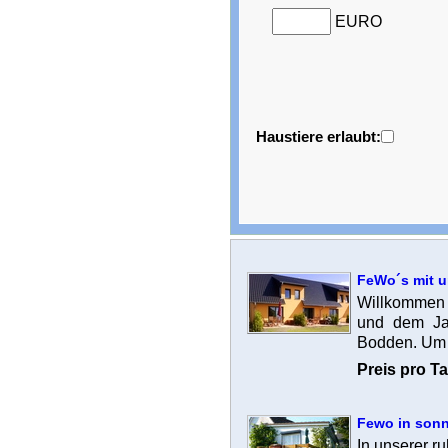
EURO
Haustiere erlaubt:
FeWo´s mit u
Willkommen 
und dem Ja
Bodden. Um I
Preis pro Ta
Fewo in sonn
In unserer r