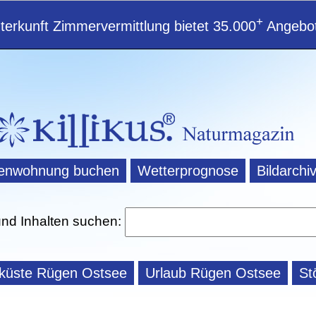
+
erkunft Zimmervermittlung bietet 35.000
Angebot
ienwohnung buchen
Wetterprognose
Bildarchi
und Inhalten suchen:
eküste Rügen Ostsee
Urlaub Rügen Ostsee
St