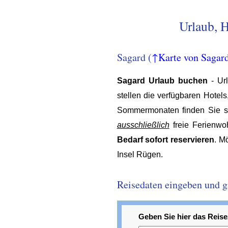
Urlaub, 
Sagard (
↑Karte von Sagar
Sagard Urlaub buchen
- Ur
stellen die verfügbaren Hotel
Sommermonaten finden Sie stü
ausschließlich
freie Ferienwo
Bedarf sofort reservieren
. M
Insel Rügen.
Reisedaten eingeben und gar
Geben Sie hier das Reisez