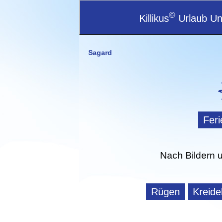
©
Killikus
Urlaub Unt
Sagard
Fer
Nach Bildern 
Rügen
Kreid