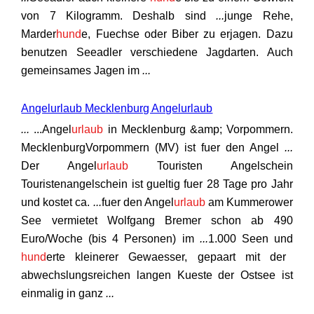
von 7 Kilogramm. Deshalb sind
...
junge Rehe,
Marder
hund
e, Fuechse oder Biber zu erjagen. Dazu
benutzen Seeadler verschiedene Jagdarten. Auch
gemeinsames Jagen im
...
Angelurlaub Mecklenburg Angelurlaub
...
...Angel
urlaub
in Mecklenburg &amp; Vorpommern.
MecklenburgVorpommern (MV) ist fuer den Angel
...
Der Angel
urlaub
Touristen Angelschein
Touristenangelschein ist gueltig fuer 28 Tage pro Jahr
und kostet ca.
...
fuer den Angel
urlaub
am Kummerower
See vermietet Wolfgang Bremer schon ab 490
Euro/Woche (bis 4 Personen) im
...
1.000 Seen und
hund
erte kleinerer Gewaesser, gepaart mit der
abwechslungsreichen langen Kueste der Ostsee ist
einmalig in ganz
...