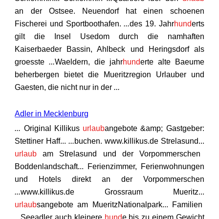
an der Ostsee. Neuendorf hat einen schoenen
Fischerei und Sportboothafen.
...
des 19. Jahr
hund
erts
gilt die Insel Usedom durch die namhaften
Kaiserbaeder Bassin, Ahlbeck und Heringsdorf als
groesste
...
Waeldern, die jahr
hund
erte alte Baeume
beherbergen bietet die Mueritzregion Urlauber und
Gaesten, die nicht nur in der
...
Adler in Mecklenburg
...
Original Killikus
urlaub
angebote &amp; Gastgeber:
Stettiner Haff...
...
buchen. www.killikus.de Strelasund...
urlaub
am Strelasund und der Vorpommerschen
Boddenlandschaft... Ferienzimmer, Ferienwohnungen
und Hotels direkt an der Vorpommerschen
...
www.killikus.de Grossraum Mueritz...
urlaub
sangebote am MueritzNationalpark... Familien
...
Seeadler auch kleinere
hund
e bis zu einem Gewicht