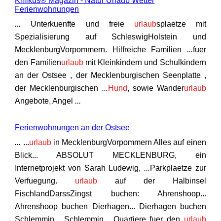
Killikus® Magazin - Natur Urlaub Wetter
Ferienwohnungen
...
Unterkuenfte und freie
urlaub
splaetze mit
Spezialisierung auf SchleswigHolstein und
MecklenburgVorpommern. Hilfreiche Familien
...
fuer
den Familien
urlaub
mit Kleinkindern und Schulkindern
an der Ostsee , der Mecklenburgischen Seenplatte ,
der Mecklenburgischen
...
Hund
, sowie Wander
urlaub
Angebote, Angel
...
Ferienwohnungen an der Ostsee
...
...
urlaub
in MecklenburgVorpommern Alles auf einen
Blick... ABSOLUT MECKLENBURG, ein
Internetprojekt von Sarah Ludewig,
...
Parkplaetze zur
Verfuegung.
urlaub
auf der Halbinsel
FischlandDarssZingst buchen: Ahrenshoop...
Ahrenshoop buchen Dierhagen... Dierhagen buchen
Schlemmin... Schlemmin
...
Quartiere fuer den
urlaub