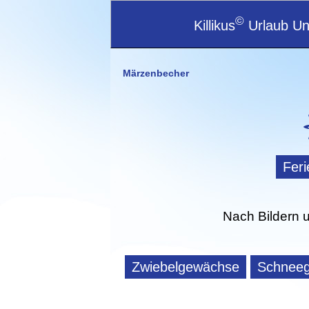
©
Killikus
Urlaub Unt
Märzenbecher
Fer
Nach Bildern 
Zwiebelgewächse
Schneeg