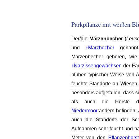
Parkpflanze mit weißen B
Der/die
Märzenbecher
(
Leuc
und
↑Märzbecher
genannt
Märzenbecher gehören, wi
↑Narzissengewächsen
der Fam
blühen typischer Weise von A
feuchte Standorte an Wiesen,
besonders aufgefallen, dass s
als auch die Horste de
Niedermoor
rändern befinden. 
auch die Standorte der Sc
Aufnahmen sehr feucht und n
Meter von den
Pflanzenhors