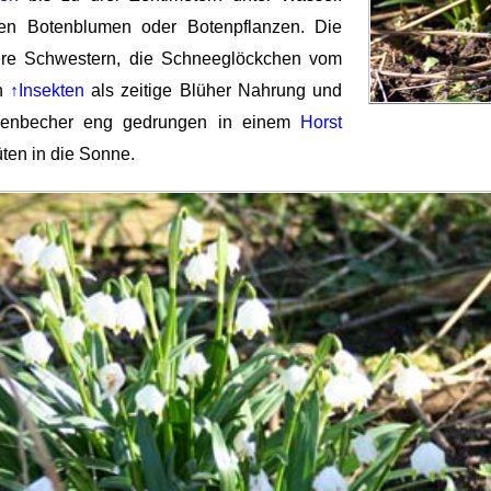
en Botenblumen oder Botenpflanzen. Die
hre Schwestern, die Schneeglöckchen vom
en
↑Insekten
als zeitige Blüher Nahrung und
rzenbecher eng gedrungen in einem
Horst
ten in die Sonne.