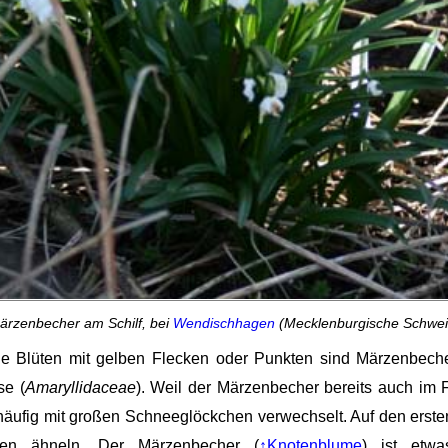
ärzenbecher am Schilf, bei
Wendischhagen
(Mecklenburgische Schwei
e Blüten mit gelben Flecken oder Punkten sind Märzenbeche
se (
Amaryllidaceae
). Weil der Märzenbecher bereits auch im
häufig mit großen Schneeglöckchen verwechselt. Auf den erst
en ähneln. Der Märzenbecher (
↑Knotenblume
) ist etw