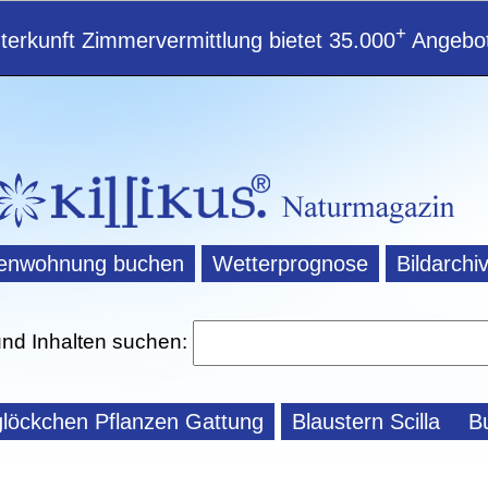
+
erkunft Zimmervermittlung bietet 35.000
Angebot
ienwohnung buchen
Wetterprognose
Bildarchi
und Inhalten suchen:
löckchen Pflanzen Gattung
Blaustern Scilla
B