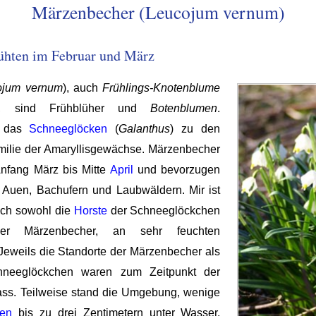
Märzenbecher (Leucojum vernum)
lühten im Februar und März
ojum vernum
), auch
Frühlings-Knotenblume
, sind Frühblüher und
Botenblumen
.
e das
Schneeglöcken
(
Galanthus
) zu den
ilie der Amaryllisgewächse. Märzenbecher
nfang März bis Mitte
April
und bevorzugen
 Auen, Bachufern und Laubwäldern. Mir ist
ich sowohl die
Horste
der Schneeglöckchen
r Märzenbecher, an sehr feuchten
Jeweils die Standorte der Märzenbecher als
hneeglöckchen waren zum Zeitpunkt der
ass. Teilweise stand die Umgebung, wenige
ten
bis zu drei Zentimetern unter Wasser.