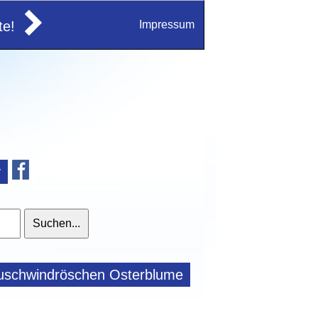
e!
Impressum
v
uschwindröschen Osterblume