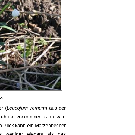
z)
r (
Leucojum vernum
) aus der
 Februar vorkommen kann, wird
en Blick kann ein Märzenbecher
as weniger elegant als das