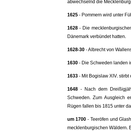
abwechselnd die Mecklenburg
1625
- Pommern wird unter Füh
1628
- Die mecklenburgischen
Dänemark verbündet hatten.
1628-30
- Albrecht von Wallens
1630
- Die Schweden landen i
1633
- Mit Bogislaw XIV. stir
1648
- Nach dem Dreißigjähr
Schweden. Zum Ausgleich erh
Rügen fallen bis 1815 unter 
um 1700
- Teeröfen und Glas
mecklenburgischen Wäldern. Er