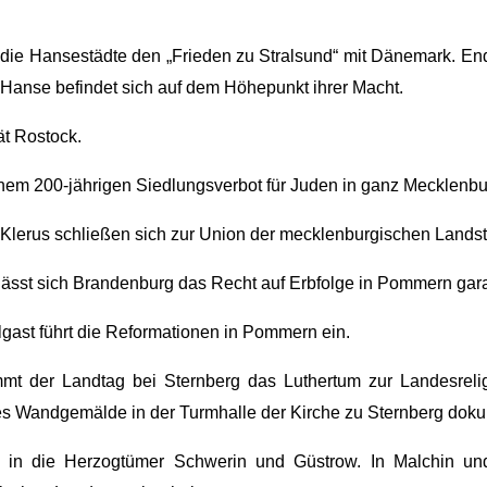
die Hansestädte den „Frieden zu Stralsund“ mit Dänemark. En
Hanse befindet sich auf dem Höhepunkt ihrer Macht.
ät Rostock.
inem 200-jährigen Siedlungsverbot für Juden in ganz Mecklenbu
nd Klerus schließen sich zur Union der mecklenburgischen Lan
 lässt sich Brandenburg das Recht auf Erbfolge in Pommern gara
lgast führt die Reformationen in Pommern ein.
mt der Landtag bei Sternberg das Luthertum zur Landesreli
tes Wandgemälde in der Turmhalle der Kirche zu Sternberg dokum
 in die Herzogtümer Schwerin und Güstrow. In Malchin un