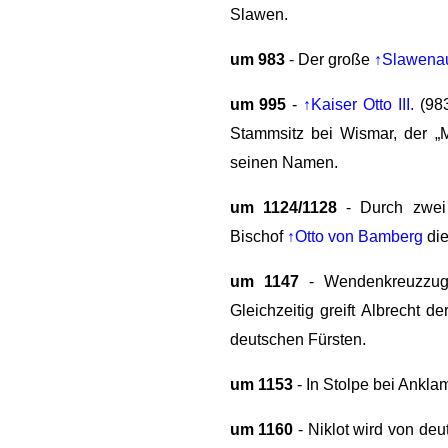
Slawen.
um 983
- Der große
↑Slawenau
um 995
-
↑Kaiser Otto III.
(983
Stammsitz bei Wismar, der „M
seinen Namen.
um 1124/1128
- Durch zwei 
Bischof
↑Otto von Bamberg
die
um 1147
- Wendenkreuzzug: 
Gleichzeitig greift Albrecht 
deutschen Fürsten.
um 1153
- In Stolpe bei Ankla
um 1160
- Niklot wird von de