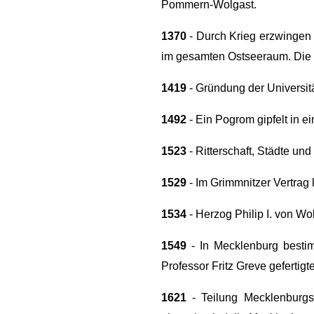
Pommern-Wolgast.
1370
- Durch Krieg erzwingen 
im gesamten Ostseeraum. Die 
1419
- Gründung der Universit
1492
- Ein Pogrom gipfelt in e
1523
- Ritterschaft, Städte u
1529
- Im Grimmnitzer Vertrag
1534
- Herzog Philip I. von Wo
1549
- In Mecklenburg bestim
Professor Fritz Greve gefertig
1621
- Teilung Mecklenburgs