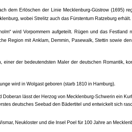
nach dem Erlöschen der Linie Mecklenburg-Güstrow (1695) reg
lenburg, wobei Strelitz auch das Fürstentum Ratzeburg erhält.
holm“ wird Vorpommern aufgeteilt. Rügen und das Festland n
che Region mit Anklam, Demmin, Pasewalk, Stettin sowie den
, einer der bedeutendsten Maler der deutschen Romantik, kom
Runge wird in Wolgast geboren (starb 1810 in Hamburg).
d Doberan lässt der Herzog von Mecklenburg-Schwerin ein Kurh
rstes deutsches Seebad den Bädertitel und entwickelt sich rasch
smar, Neukloster und die Insel Poel für 100 Jahre an Mecklen