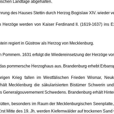
ischen Landtage abgehalten.
rung des Hauses Stettin durch Herzog Bogislaw XIV. wieder ve
 Herzöge werden von Kaiser Ferdinand II. (1619-1637) ins Ex
tein regiert in Güstrow als Herzog von Mecklenburg.
n Pommern. 1631 erfolgt die Wiedereinsetzung der Herzöge vo
bt das pommersche Herzoghaus aus. Brandenburg erhebt Erbans
igen Krieg fallen im Westfälischen Frieden Wismar, Neuk
ält Mecklenburg die säkularisierten Bistümer Schwerin u
das Generalgouvernement Schwedens. Brandenburg erhält Hint
hütten, besonders im Raum der Mecklenburgischen Seenplatte
st Mitte des 19. Jh. werden Kiefernwälder auf trockenen Sand w