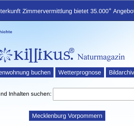
+
erkunft Zimmervermittlung bietet 35.000
Angebot
hichte
ienwohnung buchen
Wetterprognose
Bildarchi
und Inhalten suchen:
Mecklenburg Vorpommern