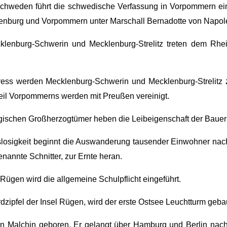
Schweden führt die schwedische Verfassung in Vorpommern ein
lenburg und Vorpommern unter Marschall Bernadotte von Napol
lenburg-Schwerin und Mecklenburg-Strelitz treten dem Rh
ess werden Mecklenburg-Schwerin und Mecklenburg-Strelitz 
il Vorpommerns werden mit Preußen vereinigt.
ischen Großherzogtümer heben die Leibeigenschaft der Bauern
tslosigkeit beginnt die Auswanderung tausender Einwohner nac
enannte Schnitter, zur Ernte heran.
ügen wird die allgemeine Schulpflicht eingeführt.
zipfel der Insel Rügen, wird der erste Ostsee Leuchtturm gebau
in Malchin geboren. Er gelangt über Hamburg und Berlin nach