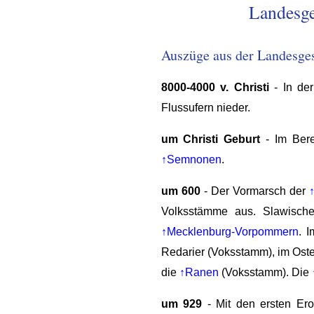
Landesg
Auszüge aus der Landesg
8000-4000 v. Christi
- In der
Flussufern nieder.
um Christi Geburt
- Im Ber
↑Semnonen
.
um 600
- Der Vormarsch der
Volksstämme aus. Slawisch
↑Mecklenburg-Vorpommern
. 
Redarier (Voksstamm), im Oste
die
↑Ranen
(Voksstamm). Die
um 929
- Mit den ersten Er