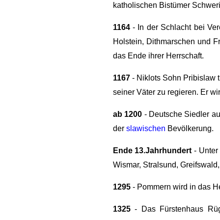
katholischen Bistümer Schwer
1164
- In der Schlacht bei V
Holstein, Dithmarschen und Fr
das Ende ihrer Herrschaft.
1167
- Niklots Sohn Pribislaw 
seiner Väter zu regieren. Er 
ab 1200
- Deutsche Siedler au
der
slawischen
Bevölkerung.
Ende 13.Jahrhundert
- Unter
Wismar, Stralsund, Greifswald
1295
- Pommern wird in das He
1325
- Das Fürstenhaus Rüge