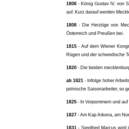
1806
- König Gustav IV. von 
auf. Kurz darauf werden Meck
1808
- Die Herzöge von Meck
Österreich und Preußen bei.
1815
- Auf dem Wiener Kongr
Rügen und der schwedische Te
1820
- Die beiden mecklenburg
ab 1821
- Infolge hoher Arbei
polnische Saisonarbeiter, so g
1825
- In Vorpommern und auf R
1827
- Am Kap Arkona, am Nord
1831
- Siegfried Marcus wird 