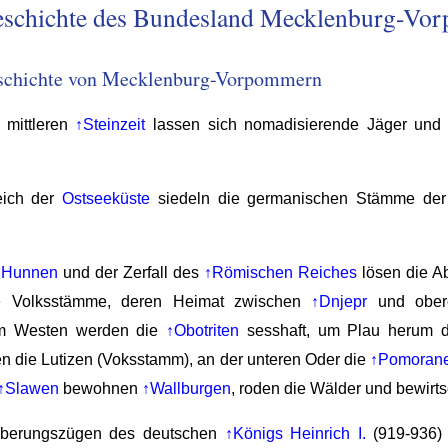
eschichte des Bundesland Mecklenburg-Vo
eschichte von Mecklenburg-Vorpommern
 mittleren
↑Steinzeit
lassen sich nomadisierende Jäger und 
eich der
Ostseeküste
siedeln die germanischen Stämme de
↑Hunnen
und der Zerfall des
↑Römischen Reiches
lösen die A
e Volksstämme, deren Heimat zwischen
↑Dnjepr
und obe
Im Westen werden die
↑Obotriten
sesshaft, um Plau herum di
n die Lutizen (Voksstamm), an der unteren Oder die
↑Pomoran
↑Slawen
bewohnen
↑Wallburgen
, roden die Wälder und bewirt
oberungszügen des deutschen
↑Königs Heinrich I.
(919-936) 