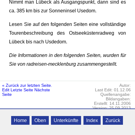
Nimmt man Lübeck als Ausgangspunkt, dann sind es
ca. 385 km bis zur Sonneninsel Usedom.
Lesen Sie auf den folgenden Seiten eine vollständige
Tourenbeschreibung des Ostseeküstenradweg von
Lübeck bis nach Usdedom.
Die Informationen in den folgenden Seiten, wurden für
Sie von radreisen-mecklenburg zusammengestellt.
« Zurück zur letzten Seite.
Autor:
Edit
Letzte Seite
Nächste
Last Edit: 01.12.06
Seite
Quellenangabe:
Bildangaben:
Erstellt: 14.11.2006
Version: 25.09.2013
Killikus® Norddeutsche Zimmerbörse
Datenschutz
· © 2006 - 2023 Killikus®
Home
Oben
Unterkünfte
Index
Zurück
Nature UG · Alle Rechte vorbehalten.