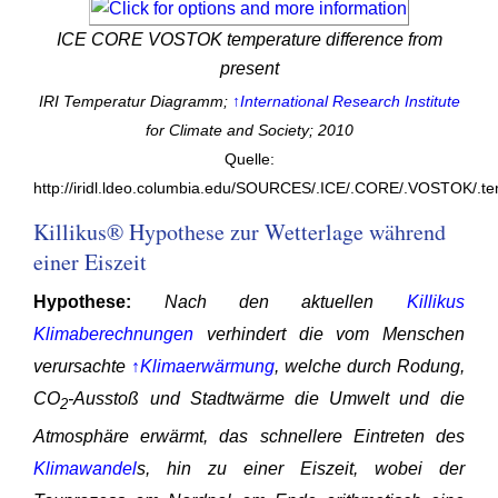
ICE CORE VOSTOK temperature difference from
present
IRI Temperatur Diagramm;
↑International Research Institute
for Climate and Society; 2010
Quelle:
http://iridl.ldeo.columbia.edu/SOURCES/.ICE/.CORE/.VOSTOK/.t
Killikus® Hypothese zur Wetterlage während
einer Eiszeit
Hypothese:
Nach den aktuellen
Killikus
Klimaberechnungen
verhindert die vom Menschen
verursachte
↑Klimaerwärmung
, welche durch Rodung,
CO
-Ausstoß und Stadtwärme die Umwelt und die
2
Atmosphäre erwärmt, das schnellere Eintreten des
Klimawandel
s, hin zu einer Eiszeit, wobei der