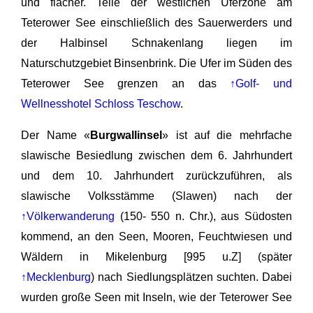
und flacher. Teile der westlichen Uferzone am
Teterower See einschließlich des Sauerwerders und
der Halbinsel Schnakenlang liegen im
Naturschutzgebiet Binsenbrink. Die Ufer im Süden des
Teterower See grenzen an das
↑Golf- und
Wellnesshotel Schloss Teschow
.
Der Name «
Burgwallinsel
» ist auf die mehrfache
slawische Besiedlung zwischen dem 6. Jahrhundert
und dem 10. Jahrhundert zurückzuführen, als
slawische Volksstämme (Slawen) nach der
↑Völkerwanderung
(150- 550 n. Chr.), aus Südosten
kommend, an den Seen, Mooren, Feuchtwiesen und
Wäldern in Mikelenburg [995 u.Z] (später
↑Mecklenburg
) nach Siedlungsplätzen suchten. Dabei
wurden große Seen mit Inseln, wie der Teterower See