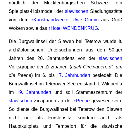
nördlich der Mecklenburgischen Schweiz, ein
Spielplatz-Holzmodell der
slawischen
Siedlungsstätte
von dem
↑Kunsthandwerker Uwe Grimm
aus Groß
Wokern sowie das
↑Hotel WENDENKRUG
.
Die Burgwallinsel der Slawen bei Teterow wurde lt.
archäologischen Untersuchungen aus den 50iger
Jahren des 20. Jahrhunderts von der
slawischen
Volksgruppe der Zirzipanen (
auch Circipanen, dt. um
die Peene
) im 6. bis
↑7. Jahrhundert
besiedelt. Die
Burgwallinsel im Teterower See entstand lt. Wikipedia
im
↑9. Jahrhundert
und soll Stammeszentrum der
slawischen
Zirzipanen an der
↑Peene
gewesen sein.
So diente die Burgwallinsel bei Teterow den Slawen
nicht nur als Fürstensitz, sondern auch als
Hauptkultplatz und Tempelort für die slawische