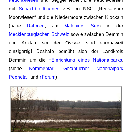
Feuchtwiesen
und Seggenrieden. Die Feuchtwiesen
mit
Schachbrettblumen
z.B. im NSG „Neukalener
Moorwiesen“ und die Niedermoore zwischen Klocksin
(nahe
Dahmen
, am
Malchiner See
) in der
Mecklenburgischen Schweiz
sowie zwischen Demmin
und Anklam vor der Ostsee, sind europaweit
einzigartig! Deshalb bemüht sich der Landkreis
Demmin um die
↑Einrichtung eines Nationalparks
.
(siehe
Kommentar
:
„Gefährlicher Nationalpark
Peenetal“
und
↑Forum
)