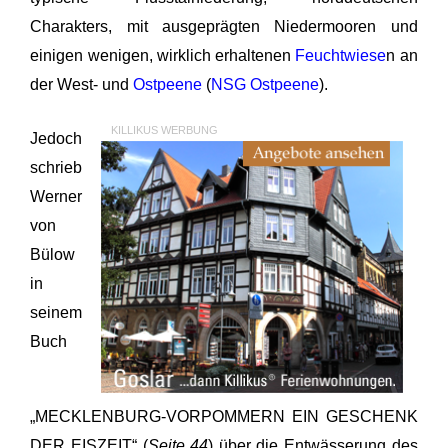
Charakters, mit ausgeprägten Niedermooren und
einigen wenigen, wirklich erhaltenen
Feuchtwiese
n an
der West- und
Ostpeene
(
NSG Ostpeene
).
KILLIKUS WERBUNG
Jedoch
schrieb
Werner
von
Bülow
in
seinem
Buch
„MECKLENBURG-VORPOMMERN EIN GESCHENK
DER EISZEIT“ (
Seite 44
) über die Entwässerung des