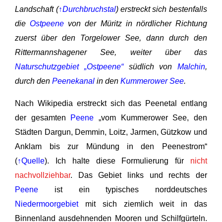
Landschaft (
↑Durchbruchstal
) erstreckt sich bestenfalls
die
Ostpeene
von der Müritz in nördlicher Richtung
zuerst über den Torgelower See, dann durch den
Rittermannshagener See, weiter über das
Naturschutzgebiet „Ostpeene“
südlich von
Malchin
,
durch den
Peenekanal
in den
Kummerower See
.
Nach Wikipedia erstreckt sich das Peenetal entlang
der gesamten
Peene
„vom Kummerower See, den
Städten Dargun, Demmin, Loitz, Jarmen, Gützkow und
Anklam bis zur Mündung in den Peenestrom“
(
↑Quelle
). Ich halte diese Formulierung für
nicht
nachvollziehbar
. Das Gebiet links und rechts der
Peene
ist ein typisches norddeutsches
Niedermoorgebiet
mit sich ziemlich weit in das
Binnenland ausdehnenden Mooren und Schilfgürteln.