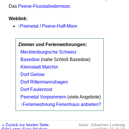
Das
Peene-Flusstaliedermoor
.
Weblink:
↑Peenetal / Peene-Haff-Moor
Zimmer und Ferienwohnungen:
Mecklenburgische Schweiz
Basedow
(nahe Schloß Basedow)
Kleinstadt Malchin
Dorf Gielow
Dorf Rittermannshagen
Dorf Faulenrost
Peenetal Vorpommern
(viele Angebote)
↑Ferienwohnung Ferienhaus anbieten?
« Zurück zur letzten Seite.
Autor: Johannes Ludewig